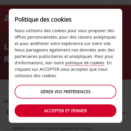
Politique des cookies
Menu
Nous utilisons des cookies pour vous proposer des
Welcome
offres personnalisées, pour des raisons analytiques
to
Location de voiture Saint-
et pour améliorer votre expérience sur notre site.
Avis
Nous partageons également nos données avec des
Raphaël
partenaires publicitaires et analytiques. Pour plus
d’informations, voir notre
politique de cookies
. En
cliquant sur ACCEPTER vous acceptez que nous
utilisions des cookies.
VOITURE
UTILITAIRE
GÉRER VOS PRÉFÉRENCES
AGENCE DE DÉPART
ACCEPTER ET FERMER
Sélectionnez une autre agence de retour