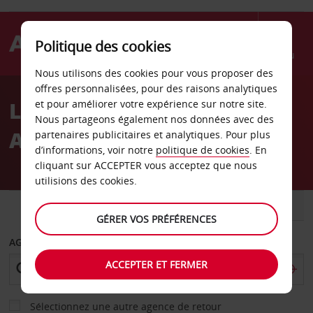
Politique des cookies
Menu
Nous utilisons des cookies pour vous proposer des
Welcome
offres personnalisées, pour des raisons analytiques
to
Location de voiture
et pour améliorer votre expérience sur notre site.
Avis
Nous partageons également nos données avec des
Auxerre
partenaires publicitaires et analytiques. Pour plus
d’informations, voir notre
politique de cookies
. En
cliquant sur ACCEPTER vous acceptez que nous
utilisions des cookies.
VOITURE
UTILITAIRE
GÉRER VOS PRÉFÉRENCES
AGENCE DE DÉPART
ACCEPTER ET FERMER
Sélectionnez une autre agence de retour