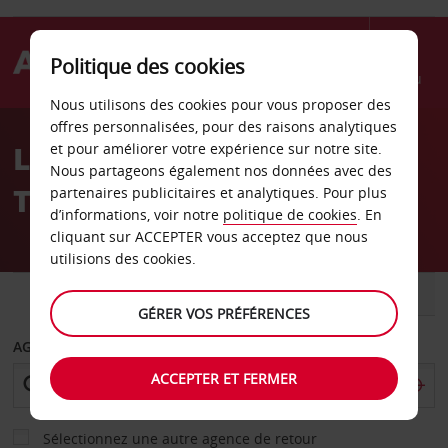
Politique des cookies
Menu
Nous utilisons des cookies pour vous proposer des
Welcome
offres personnalisées, pour des raisons analytiques
to
Location de voiture à
et pour améliorer votre expérience sur notre site.
Avis
Nous partageons également nos données avec des
Tenerife
partenaires publicitaires et analytiques. Pour plus
d’informations, voir notre
politique de cookies
. En
cliquant sur ACCEPTER vous acceptez que nous
utilisions des cookies.
VOITURE
UTILITAIRE
GÉRER VOS PRÉFÉRENCES
AGENCE DE DÉPART
ACCEPTER ET FERMER
Sélectionnez une autre agence de retour