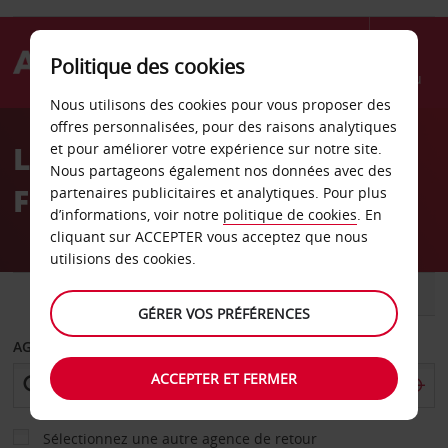
Politique des cookies
Menu
Nous utilisons des cookies pour vous proposer des
Welcome
offres personnalisées, pour des raisons analytiques
to
Location de voiture
et pour améliorer votre expérience sur notre site.
Avis
Nous partageons également nos données avec des
Fuerteventura
partenaires publicitaires et analytiques. Pour plus
d’informations, voir notre
politique de cookies
. En
cliquant sur ACCEPTER vous acceptez que nous
utilisions des cookies.
VOITURE
UTILITAIRE
GÉRER VOS PRÉFÉRENCES
AGENCE DE DÉPART
ACCEPTER ET FERMER
Sélectionnez une autre agence de retour