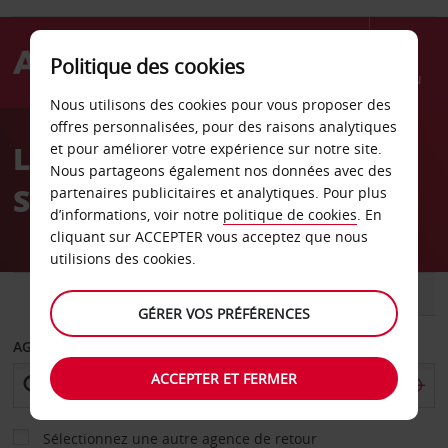
Politique des cookies
Menu
Nous utilisons des cookies pour vous proposer des
Welcome
offres personnalisées, pour des raisons analytiques
to
Location de voiture
et pour améliorer votre expérience sur notre site.
Avis
Nous partageons également nos données avec des
Stuttgart Vaihingen
partenaires publicitaires et analytiques. Pour plus
d’informations, voir notre
politique de cookies
. En
cliquant sur ACCEPTER vous acceptez que nous
utilisions des cookies.
VOITURE
UTILITAIRE
GÉRER VOS PRÉFÉRENCES
AGENCE DE DÉPART
ACCEPTER ET FERMER
Sélectionnez une autre agence de retour