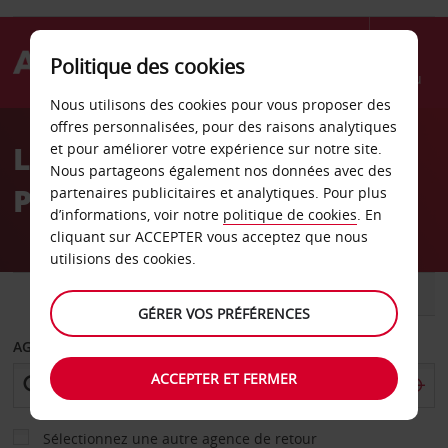
Politique des cookies
Menu
Nous utilisons des cookies pour vous proposer des
Welcome
offres personnalisées, pour des raisons analytiques
to
Location de voiture
et pour améliorer votre expérience sur notre site.
Avis
Nous partageons également nos données avec des
Potsdam
partenaires publicitaires et analytiques. Pour plus
d’informations, voir notre
politique de cookies
. En
cliquant sur ACCEPTER vous acceptez que nous
utilisions des cookies.
VOITURE
UTILITAIRE
GÉRER VOS PRÉFÉRENCES
AGENCE DE DÉPART
ACCEPTER ET FERMER
Sélectionnez une autre agence de retour