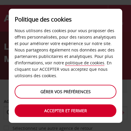
Politique des cookies
Menu
Nous utilisons des cookies pour vous proposer des
Welcome
offres personnalisées, pour des raisons analytiques
to
Location de voiture
et pour améliorer votre expérience sur notre site.
Avis
Nous partageons également nos données avec des
Minden
partenaires publicitaires et analytiques. Pour plus
d’informations, voir notre
politique de cookies
. En
cliquant sur ACCEPTER vous acceptez que nous
utilisions des cookies.
VOITURE
UTILITAIRE
GÉRER VOS PRÉFÉRENCES
AGENCE DE DÉPART
ACCEPTER ET FERMER
Sélectionnez une autre agence de retour