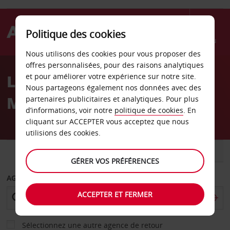
Politique des cookies
Menu
Nous utilisons des cookies pour vous proposer des
Welcome
offres personnalisées, pour des raisons analytiques
to
Location de voiture
et pour améliorer votre expérience sur notre site.
Avis
Nous partageons également nos données avec des
Mersebourg
partenaires publicitaires et analytiques. Pour plus
d’informations, voir notre
politique de cookies
. En
cliquant sur ACCEPTER vous acceptez que nous
utilisions des cookies.
VOITURE
UTILITAIRE
GÉRER VOS PRÉFÉRENCES
AGENCE DE DÉPART
ACCEPTER ET FERMER
Sélectionnez une autre agence de retour