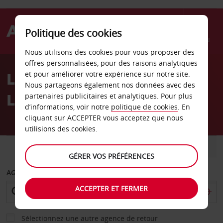
Politique des cookies
Menu
Nous utilisons des cookies pour vous proposer des
Welcome
offres personnalisées, pour des raisons analytiques
to
Location de voiture
et pour améliorer votre expérience sur notre site.
Avis
Nous partageons également nos données avec des
Ludwigsbourg
partenaires publicitaires et analytiques. Pour plus
d’informations, voir notre
politique de cookies
. En
cliquant sur ACCEPTER vous acceptez que nous
utilisions des cookies.
VOITURE
UTILITAIRE
GÉRER VOS PRÉFÉRENCES
AGENCE DE DÉPART
ACCEPTER ET FERMER
Sélectionnez une autre agence de retour