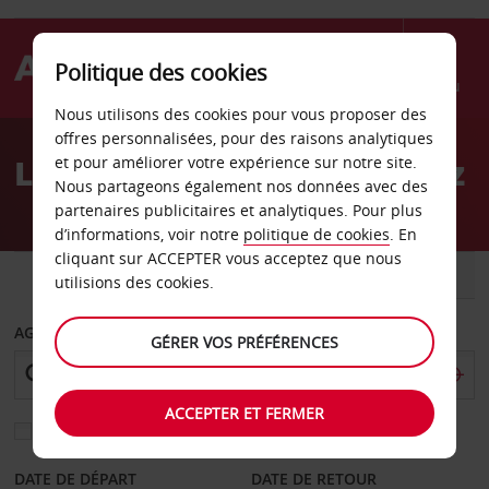
Politique des cookies
Menu
Nous utilisons des cookies pour vous proposer des
Welcome
offres personnalisées, pour des raisons analytiques
to
Location de voiture Görlitz
et pour améliorer votre expérience sur notre site.
Avis
Nous partageons également nos données avec des
partenaires publicitaires et analytiques. Pour plus
d’informations, voir notre
politique de cookies
. En
cliquant sur ACCEPTER vous acceptez que nous
VOITURE
UTILITAIRE
utilisions des cookies.
AGENCE DE DÉPART
GÉRER VOS PRÉFÉRENCES
ACCEPTER ET FERMER
Sélectionnez une autre agence de retour
DATE DE DÉPART
DATE DE RETOUR