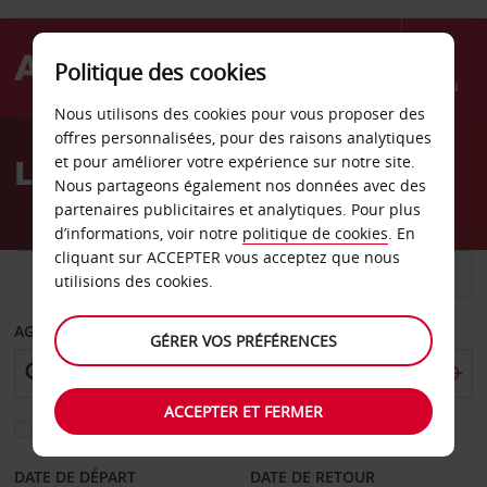
Politique des cookies
Menu
Nous utilisons des cookies pour vous proposer des
Welcome
offres personnalisées, pour des raisons analytiques
to
Location de voiture Forst
et pour améliorer votre expérience sur notre site.
Avis
Nous partageons également nos données avec des
partenaires publicitaires et analytiques. Pour plus
d’informations, voir notre
politique de cookies
. En
cliquant sur ACCEPTER vous acceptez que nous
VOITURE
UTILITAIRE
utilisions des cookies.
AGENCE DE DÉPART
GÉRER VOS PRÉFÉRENCES
ACCEPTER ET FERMER
Sélectionnez une autre agence de retour
DATE DE DÉPART
DATE DE RETOUR