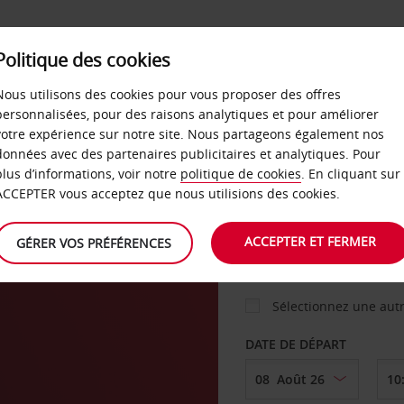
Politique des cookies
 PLANS
LIBRE-SERVICE
PRODUITS
ENTREPRI
Nous utilisons des cookies pour vous proposer des offres
personnalisées, pour des raisons analytiques et pour améliorer
votre expérience sur notre site. Nous partageons également nos
ture
données avec des partenaires publicitaires et analytiques. Pour
VOITURE
plus d’informations, voir notre
politique de cookies
. En cliquant sur
ACCEPTER vous acceptez que nous utilisions des cookies.
AGENCE DE DÉPART
ACCEPTER ET FERMER
GÉRER VOS PRÉFÉRENCES
Sélectionnez une aut
DATE DE DÉPART