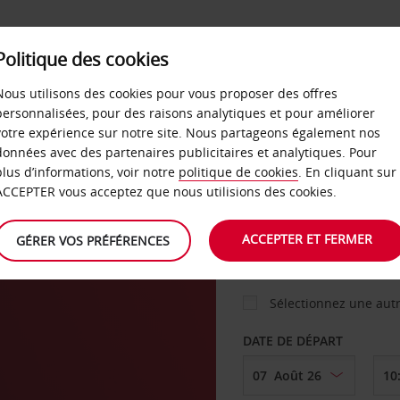
Politique des cookies
 PLANS
LIBRE-SERVICE
PRODUITS
ENTREPRI
Nous utilisons des cookies pour vous proposer des offres
personnalisées, pour des raisons analytiques et pour améliorer
votre expérience sur notre site. Nous partageons également nos
ture
données avec des partenaires publicitaires et analytiques. Pour
VOITURE
plus d’informations, voir notre
politique de cookies
. En cliquant sur
ACCEPTER vous acceptez que nous utilisions des cookies.
AGENCE DE DÉPART
ACCEPTER ET FERMER
GÉRER VOS PRÉFÉRENCES
Sélectionnez une aut
DATE DE DÉPART