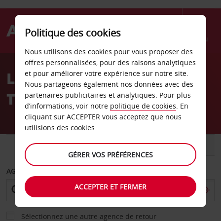
Politique des cookies
Menu
Nous utilisons des cookies pour vous proposer des
Welcome
offres personnalisées, pour des raisons analytiques
to
Location de voiture
et pour améliorer votre expérience sur notre site.
Avis
Nous partageons également nos données avec des
Tomball
partenaires publicitaires et analytiques. Pour plus
d’informations, voir notre
politique de cookies
. En
cliquant sur ACCEPTER vous acceptez que nous
utilisions des cookies.
VOITURE
UTILITAIRE
GÉRER VOS PRÉFÉRENCES
AGENCE DE DÉPART
ACCEPTER ET FERMER
Sélectionnez une autre agence de retour