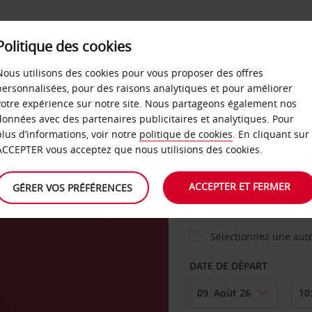
Politique des cookies
 PLANS
LIBRE-SERVICE
PRODUITS
ENTREPRI
Nous utilisons des cookies pour vous proposer des offres
personnalisées, pour des raisons analytiques et pour améliorer
votre expérience sur notre site. Nous partageons également nos
ture
données avec des partenaires publicitaires et analytiques. Pour
VOITURE
plus d’informations, voir notre
politique de cookies
. En cliquant sur
ACCEPTER vous acceptez que nous utilisions des cookies.
AGENCE DE DÉPART
ACCEPTER ET FERMER
GÉRER VOS PRÉFÉRENCES
Sélectionnez une aut
DATE DE DÉPART