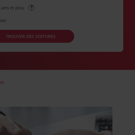
 ans et plus
tion
TROUVER DES VOITURES
las