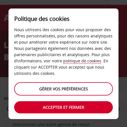
Politique des cookies
Menu
Nous utilisons des cookies pour vous proposer des
Welcome
offres personnalisées, pour des raisons analytiques
to
Location de voiture
et pour améliorer votre expérience sur notre site.
Avis
Nous partageons également nos données avec des
Burleson
partenaires publicitaires et analytiques. Pour plus
d’informations, voir notre
politique de cookies
. En
cliquant sur ACCEPTER vous acceptez que nous
utilisions des cookies.
VOITURE
UTILITAIRE
GÉRER VOS PRÉFÉRENCES
AGENCE DE DÉPART
ACCEPTER ET FERMER
Sélectionnez une autre agence de retour