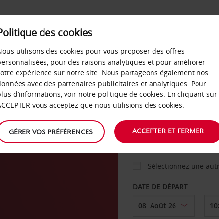
Politique des cookies
 PLANS
LIBRE-SERVICE
PRODUITS
ENTREPRI
Nous utilisons des cookies pour vous proposer des offres
personnalisées, pour des raisons analytiques et pour améliorer
votre expérience sur notre site. Nous partageons également nos
ture
données avec des partenaires publicitaires et analytiques. Pour
VOITURE
plus d’informations, voir notre
politique de cookies
. En cliquant sur
ACCEPTER vous acceptez que nous utilisions des cookies.
AGENCE DE DÉPART
ACCEPTER ET FERMER
GÉRER VOS PRÉFÉRENCES
Sélectionnez une aut
DATE DE DÉPART