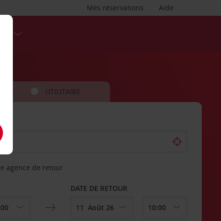
Mes réservations
Aide
SES
UTILITAIRE
re agence de retour
DATE DE RETOUR