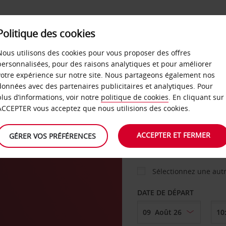
Politique des cookies
 PLANS
LIBRE-SERVICE
PRODUITS
ENTREPRI
Nous utilisons des cookies pour vous proposer des offres
personnalisées, pour des raisons analytiques et pour améliorer
votre expérience sur notre site. Nous partageons également nos
ture
données avec des partenaires publicitaires et analytiques. Pour
VOITURE
plus d’informations, voir notre
politique de cookies
. En cliquant sur
ACCEPTER vous acceptez que nous utilisions des cookies.
AGENCE DE DÉPART
ACCEPTER ET FERMER
GÉRER VOS PRÉFÉRENCES
Sélectionnez une aut
DATE DE DÉPART