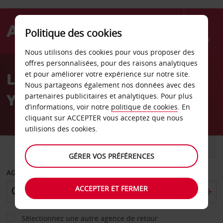
Politique des cookies
Menu
Nous utilisons des cookies pour vous proposer des
Welcome
offres personnalisées, pour des raisons analytiques
to
Location de voiture West
et pour améliorer votre expérience sur notre site.
Avis
Nous partageons également nos données avec des
Yellowstone
partenaires publicitaires et analytiques. Pour plus
d’informations, voir notre
politique de cookies
. En
cliquant sur ACCEPTER vous acceptez que nous
utilisions des cookies.
VOITURE
UTILITAIRE
GÉRER VOS PRÉFÉRENCES
AGENCE DE DÉPART
ACCEPTER ET FERMER
Sélectionnez une autre agence de retour