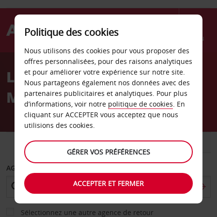
Politique des cookies
Menu
Nous utilisons des cookies pour vous proposer des
Welcome
offres personnalisées, pour des raisons analytiques
to
Location de voiture
et pour améliorer votre expérience sur notre site.
Avis
Nous partageons également nos données avec des
Muskegon
partenaires publicitaires et analytiques. Pour plus
d’informations, voir notre
politique de cookies
. En
cliquant sur ACCEPTER vous acceptez que nous
utilisions des cookies.
VOITURE
UTILITAIRE
GÉRER VOS PRÉFÉRENCES
AGENCE DE DÉPART
ACCEPTER ET FERMER
Sélectionnez une autre agence de retour