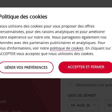
Politique des cookies
 PLANS
LIBRE-SERVICE
PRODUITS
ENTREPRI
Nous utilisons des cookies pour vous proposer des offres
personnalisées, pour des raisons analytiques et pour améliorer
votre expérience sur notre site. Nous partageons également nos
ture
données avec des partenaires publicitaires et analytiques. Pour
VOITURE
plus d’informations, voir notre
politique de cookies
. En cliquant sur
ACCEPTER vous acceptez que nous utilisions des cookies.
ment
AGENCE DE DÉPART
ACCEPTER ET FERMER
GÉRER VOS PRÉFÉRENCES
Sélectionnez une aut
DATE DE DÉPART
ture
08:00 - 18:00