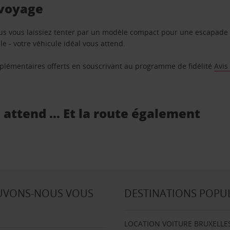
 voyage
us vous laissiez tenter par un modèle compact pour une escapade 
e - votre véhicule idéal vous attend.
supplémentaires offerts en souscrivant au programme de fidélité
Avis
s attend … Et la route également
UVONS-NOUS VOUS
DESTINATIONS POPU
LOCATION VOITURE BRUXELLE