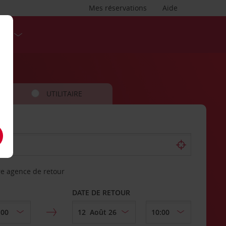
Mes réservations
Aide
SES
UTILITAIRE
re agence de retour
DATE DE RETOUR