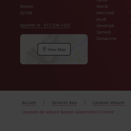
Boston
Mardi
02108
Mercredi
Jeudi
Appeler le : 617-534-1420
Vendredi
Samedi
Dimanche
View Map
Accueil
Services Avis
Location Voiture
Location de voiture Boston Government Centre