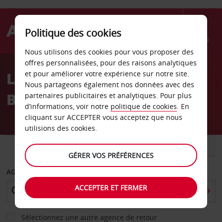
Politique des cookies
Menu
Nous utilisons des cookies pour vous proposer des
Welcome
offres personnalisées, pour des raisons analytiques
to
Location de voiture
et pour améliorer votre expérience sur notre site.
Avis
Nous partageons également nos données avec des
Bloomington
partenaires publicitaires et analytiques. Pour plus
d’informations, voir notre
politique de cookies
. En
cliquant sur ACCEPTER vous acceptez que nous
utilisions des cookies.
VOITURE
UTILITAIRE
GÉRER VOS PRÉFÉRENCES
AGENCE DE DÉPART
ACCEPTER ET FERMER
Sélectionnez une autre agence de retour