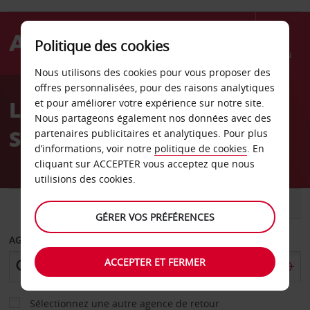
Politique des cookies
Menu
Nous utilisons des cookies pour vous proposer des
Welcome
offres personnalisées, pour des raisons analytiques
to
Location de voiture
et pour améliorer votre expérience sur notre site.
Avis
Nous partageons également nos données avec des
Stockton
partenaires publicitaires et analytiques. Pour plus
d’informations, voir notre
politique de cookies
. En
cliquant sur ACCEPTER vous acceptez que nous
utilisions des cookies.
VOITURE
UTILITAIRE
GÉRER VOS PRÉFÉRENCES
AGENCE DE DÉPART
ACCEPTER ET FERMER
Sélectionnez une autre agence de retour