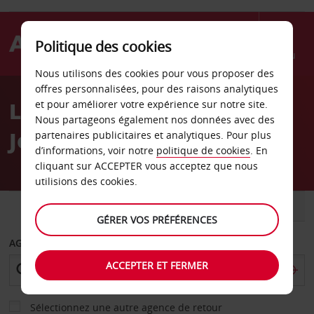
Politique des cookies
Menu
Nous utilisons des cookies pour vous proposer des
Welcome
offres personnalisées, pour des raisons analytiques
to
Location de voiture San
et pour améliorer votre expérience sur notre site.
Avis
Nous partageons également nos données avec des
José Hôtel Hilton
partenaires publicitaires et analytiques. Pour plus
d’informations, voir notre
politique de cookies
. En
cliquant sur ACCEPTER vous acceptez que nous
utilisions des cookies.
VOITURE
UTILITAIRE
GÉRER VOS PRÉFÉRENCES
AGENCE DE DÉPART
ACCEPTER ET FERMER
Sélectionnez une autre agence de retour