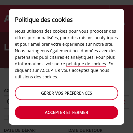
Politique des cookies
Menu
Nous utilisons des cookies pour vous proposer des
Welcome
offres personnalisées, pour des raisons analytiques
to
Location de voiture Chico
et pour améliorer votre expérience sur notre site.
Avis
Nous partageons également nos données avec des
partenaires publicitaires et analytiques. Pour plus
d’informations, voir notre
politique de cookies
. En
cliquant sur ACCEPTER vous acceptez que nous
VOITURE
UTILITAIRE
utilisions des cookies.
AGENCE DE DÉPART
GÉRER VOS PRÉFÉRENCES
ACCEPTER ET FERMER
Sélectionnez une autre agence de retour
DATE DE DÉPART
DATE DE RETOUR