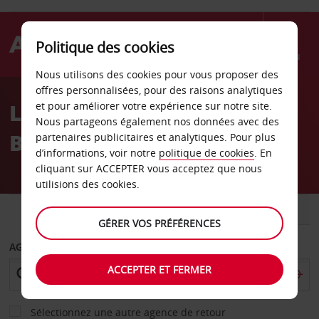
Politique des cookies
Menu
Nous utilisons des cookies pour vous proposer des
Welcome
offres personnalisées, pour des raisons analytiques
to
Location de voiture Eagle
et pour améliorer votre expérience sur notre site.
Avis
Nous partageons également nos données avec des
Beach
partenaires publicitaires et analytiques. Pour plus
d’informations, voir notre
politique de cookies
. En
cliquant sur ACCEPTER vous acceptez que nous
utilisions des cookies.
VOITURE
UTILITAIRE
GÉRER VOS PRÉFÉRENCES
AGENCE DE DÉPART
ACCEPTER ET FERMER
Sélectionnez une autre agence de retour