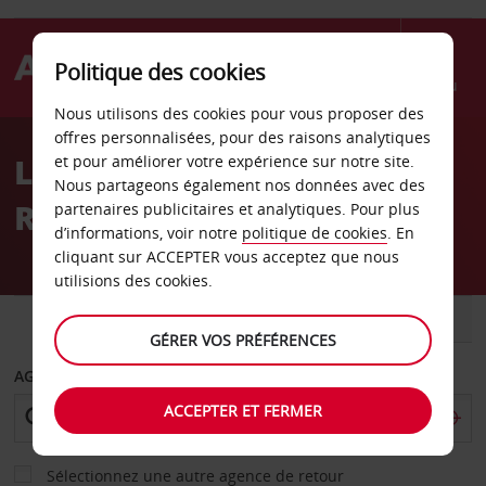
Politique des cookies
Menu
Nous utilisons des cookies pour vous proposer des
Welcome
offres personnalisées, pour des raisons analytiques
to
Location de voiture
et pour améliorer votre expérience sur notre site.
Avis
Nous partageons également nos données avec des
Rosebud
partenaires publicitaires et analytiques. Pour plus
d’informations, voir notre
politique de cookies
. En
cliquant sur ACCEPTER vous acceptez que nous
utilisions des cookies.
VOITURE
UTILITAIRE
GÉRER VOS PRÉFÉRENCES
AGENCE DE DÉPART
ACCEPTER ET FERMER
Sélectionnez une autre agence de retour