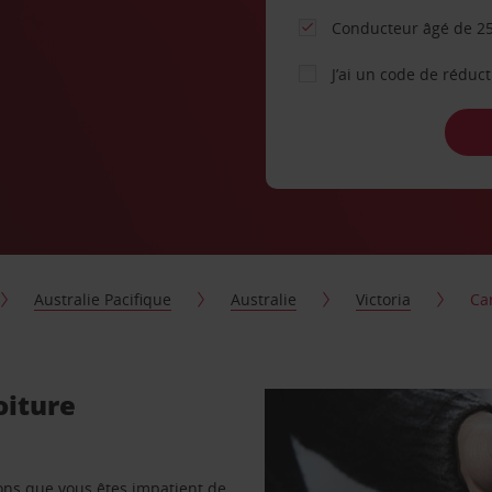
Conducteur âgé de 25
J’ai un code de réduc
Australie Pacifique
Australie
Victoria
Ca
oiture
vons que vous êtes impatient de