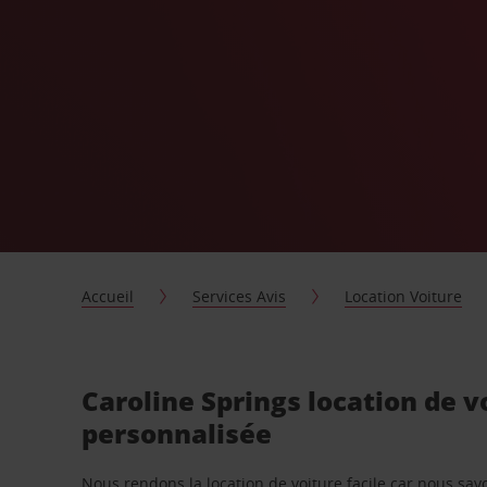
Accueil
Services Avis
Location Voiture
Caroline Springs location de v
personnalisée
Nous rendons la location de voiture facile car nous sa