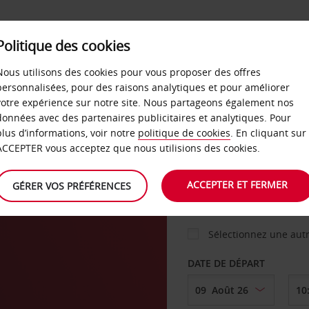
Politique des cookies
 PLANS
LIBRE-SERVICE
PRODUITS
ENTREPRI
Nous utilisons des cookies pour vous proposer des offres
personnalisées, pour des raisons analytiques et pour améliorer
votre expérience sur notre site. Nous partageons également nos
ture
données avec des partenaires publicitaires et analytiques. Pour
VOITURE
plus d’informations, voir notre
politique de cookies
. En cliquant sur
ACCEPTER vous acceptez que nous utilisions des cookies.
s
AGENCE DE DÉPART
ACCEPTER ET FERMER
GÉRER VOS PRÉFÉRENCES
Sélectionnez une aut
DATE DE DÉPART