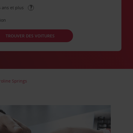
 ans et plus
tion
TROUVER DES VOITURES
roline Springs