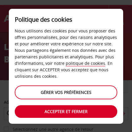
Politique des cookies
Menu
Nous utilisons des cookies pour vous proposer des
Welcome
offres personnalisées, pour des raisons analytiques
to
Location de voiture
et pour améliorer votre expérience sur notre site.
Avis
Nous partageons également nos données avec des
Blackburn
partenaires publicitaires et analytiques. Pour plus
d’informations, voir notre
politique de cookies
. En
cliquant sur ACCEPTER vous acceptez que nous
utilisions des cookies.
VOITURE
UTILITAIRE
GÉRER VOS PRÉFÉRENCES
AGENCE DE DÉPART
ACCEPTER ET FERMER
Sélectionnez une autre agence de retour