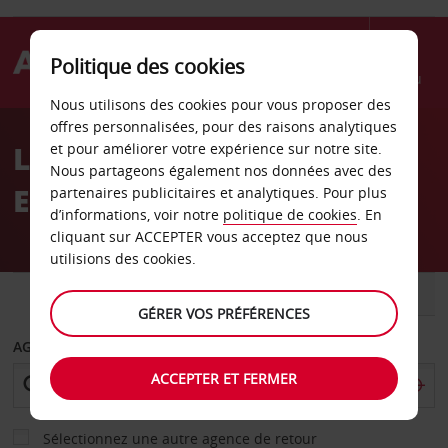
Politique des cookies
Menu
Nous utilisons des cookies pour vous proposer des
Welcome
offres personnalisées, pour des raisons analytiques
to
Location de voiture
et pour améliorer votre expérience sur notre site.
Avis
Nous partageons également nos données avec des
Emerald
partenaires publicitaires et analytiques. Pour plus
d’informations, voir notre
politique de cookies
. En
cliquant sur ACCEPTER vous acceptez que nous
utilisions des cookies.
VOITURE
UTILITAIRE
GÉRER VOS PRÉFÉRENCES
AGENCE DE DÉPART
ACCEPTER ET FERMER
Sélectionnez une autre agence de retour