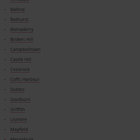
Ballina
Bathurst
Bomaderry
Broken Hill
Campbelltown
Castle Hill
Cessnock
Coffs Harbour
Dubbo
Goulburn
Griffith
Lismore
Mayfield
Merimbula