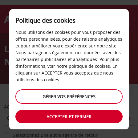
Politique des cookies
Menu
Nous utilisons des cookies pour vous proposer des
Welcome
offres personnalisées, pour des raisons analytiques
to
Location de voiture
et pour améliorer votre expérience sur notre site.
Avis
Nous partageons également nos données avec des
Nouvelle-Galles du Sud
partenaires publicitaires et analytiques. Pour plus
d’informations, voir notre
politique de cookies
. En
cliquant sur ACCEPTER vous acceptez que nous
utilisions des cookies.
VOITURE
UTILITAIRE
GÉRER VOS PRÉFÉRENCES
AGENCE DE DÉPART
ACCEPTER ET FERMER
Sélectionnez une autre agence de retour