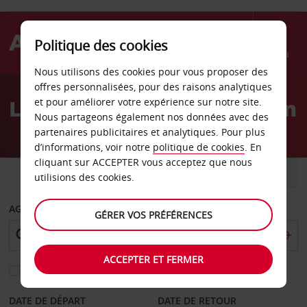
Politique des cookies
Menu
Nous utilisons des cookies pour vous proposer des
Welcome
offres personnalisées, pour des raisons analytiques
to
Location de voiture Taïwan
et pour améliorer votre expérience sur notre site.
Avis
Nous partageons également nos données avec des
partenaires publicitaires et analytiques. Pour plus
d’informations, voir notre
politique de cookies
. En
cliquant sur ACCEPTER vous acceptez que nous
VOITURE
UTILITAIRE
utilisions des cookies.
AGENCE DE DÉPART
GÉRER VOS PRÉFÉRENCES
ACCEPTER ET FERMER
Sélectionnez une autre agence de retour
DATE DE DÉPART
DATE DE RETOUR