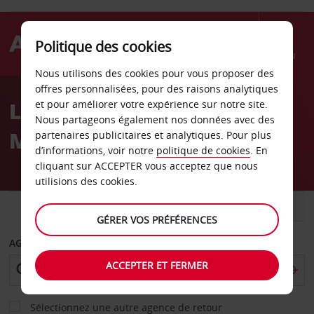
Politique des cookies
Menu
Nous utilisons des cookies pour vous proposer des
Welcome
offres personnalisées, pour des raisons analytiques
to
Location de voiture
et pour améliorer votre expérience sur notre site.
Avis
Nous partageons également nos données avec des
Manille
partenaires publicitaires et analytiques. Pour plus
d’informations, voir notre
politique de cookies
. En
cliquant sur ACCEPTER vous acceptez que nous
utilisions des cookies.
VOITURE
UTILITAIRE
GÉRER VOS PRÉFÉRENCES
AGENCE DE DÉPART
ACCEPTER ET FERMER
Sélectionnez une autre agence de retour