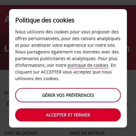
Politique des cookies
Menu
Nous utilisons des cookies pour vous proposer des
Welcome
offres personnalisées, pour des raisons analytiques
to
Location de voiture Tumon
et pour améliorer votre expérience sur notre site.
Avis
Nous partageons également nos données avec des
partenaires publicitaires et analytiques. Pour plus
d’informations, voir notre
politique de cookies
. En
cliquant sur ACCEPTER vous acceptez que nous
VOITURE
UTILITAIRE
utilisions des cookies.
AGENCE DE DÉPART
GÉRER VOS PRÉFÉRENCES
ACCEPTER ET FERMER
Sélectionnez une autre agence de retour
DATE DE DÉPART
DATE DE RETOUR