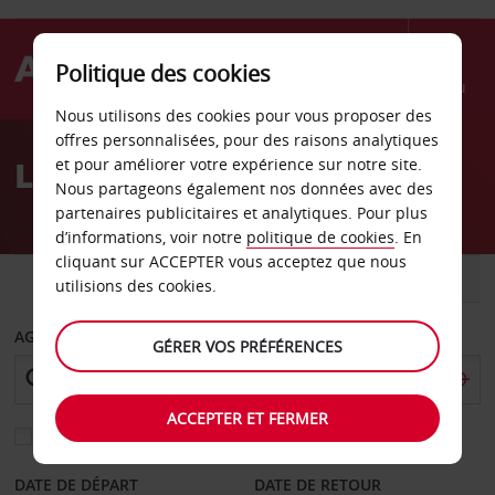
Politique des cookies
Menu
Nous utilisons des cookies pour vous proposer des
Welcome
offres personnalisées, pour des raisons analytiques
to
Location de voiture Recife
et pour améliorer votre expérience sur notre site.
Avis
Nous partageons également nos données avec des
partenaires publicitaires et analytiques. Pour plus
d’informations, voir notre
politique de cookies
. En
cliquant sur ACCEPTER vous acceptez que nous
VOITURE
UTILITAIRE
utilisions des cookies.
AGENCE DE DÉPART
GÉRER VOS PRÉFÉRENCES
ACCEPTER ET FERMER
Sélectionnez une autre agence de retour
DATE DE DÉPART
DATE DE RETOUR