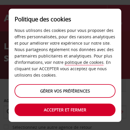
Politique des cookies
Menu
Nous utilisons des cookies pour vous proposer des
Welcome
offres personnalisées, pour des raisons analytiques
to
Location de voiture Porto
et pour améliorer votre expérience sur notre site.
Avis
Nous partageons également nos données avec des
Seguro
partenaires publicitaires et analytiques. Pour plus
d’informations, voir notre
politique de cookies
. En
cliquant sur ACCEPTER vous acceptez que nous
utilisions des cookies.
VOITURE
UTILITAIRE
GÉRER VOS PRÉFÉRENCES
AGENCE DE DÉPART
ACCEPTER ET FERMER
Sélectionnez une autre agence de retour