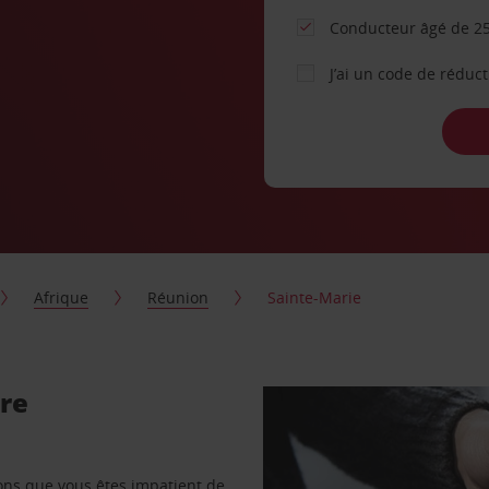
Conducteur âgé de 25
J’ai un code de réduc
Afrique
Réunion
Sainte-Marie
ure
vons que vous êtes impatient de