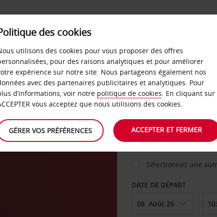
Politique des cookies
 PLANS
LIBRE-SERVICE
PRODUITS
ENTREPRI
Nous utilisons des cookies pour vous proposer des offres
personnalisées, pour des raisons analytiques et pour améliorer
votre expérience sur notre site. Nous partageons également nos
ture
données avec des partenaires publicitaires et analytiques. Pour
VOITURE
plus d’informations, voir notre
politique de cookies
. En cliquant sur
ACCEPTER vous acceptez que nous utilisions des cookies.
AGENCE DE DÉPART
ACCEPTER ET FERMER
GÉRER VOS PRÉFÉRENCES
Sélectionnez une aut
DATE DE DÉPART