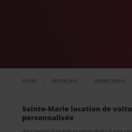
Accueil
Services Avis
Location Voiture
Sainte-Marie location de voit
personnalisée
Nous rendons la location de voiture facile car nous sa