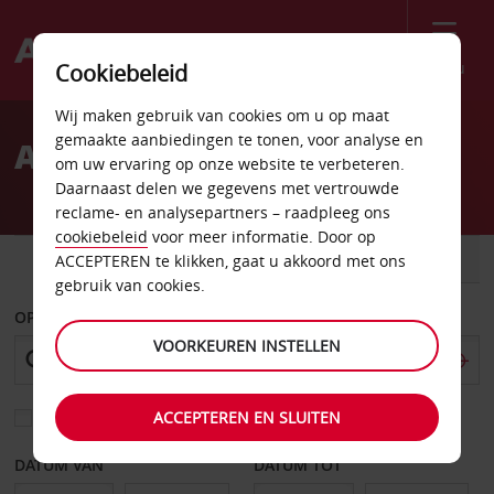
Menu
Cookiebeleid
Welcome
Wij maken gebruik van cookies om u op maat
to
gemaakte aanbiedingen te tonen, voor analyse en
Autoverhuur Virginia
Avis
om uw ervaring op onze website te verbeteren.
Daarnaast delen we gegevens met vertrouwde
reclame- en analysepartners – raadpleeg ons
cookiebeleid
voor meer informatie. Door op
AUTO
BESTELWAGEN
ACCEPTEREN te klikken, gaat u akkoord met ons
gebruik van cookies.
OPHALEN OP
VOORKEUREN INSTELLEN
ACCEPTEREN EN SLUITEN
Kies een ander afleverpunt
DATUM VAN
DATUM TOT