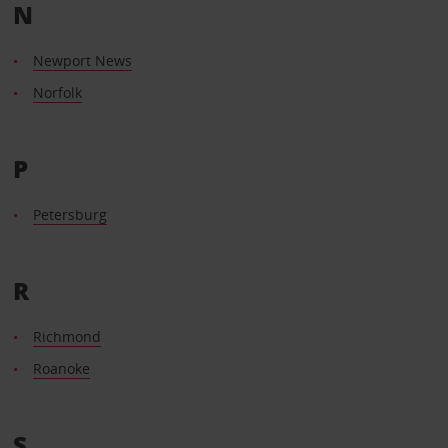
N
Newport News
Norfolk
P
Petersburg
R
Richmond
Roanoke
S