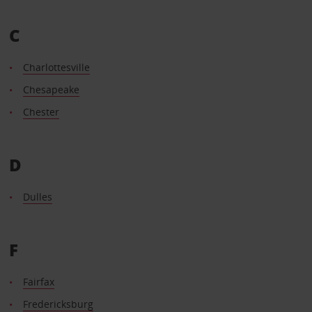
C
Charlottesville
Chesapeake
Chester
D
Dulles
F
Fairfax
Fredericksburg