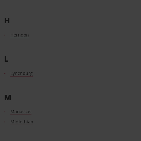
H
Herndon
L
Lynchburg
M
Manassas
Midlothian