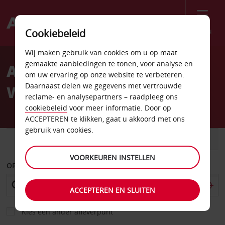
Menu
Cookiebeleid
Welcome
Wij maken gebruik van cookies om u op maat
to
gemaakte aanbiedingen te tonen, voor analyse en
Autoverhuur The
Avis
om uw ervaring op onze website te verbeteren.
Daarnaast delen we gegevens met vertrouwde
Woodlands
reclame- en analysepartners – raadpleeg ons
cookiebeleid
voor meer informatie. Door op
ACCEPTEREN te klikken, gaat u akkoord met ons
gebruik van cookies.
AUTO
BESTELWAGEN
VOORKEUREN INSTELLEN
OPHALEN OP
ACCEPTEREN EN SLUITEN
Kies een ander afleverpunt