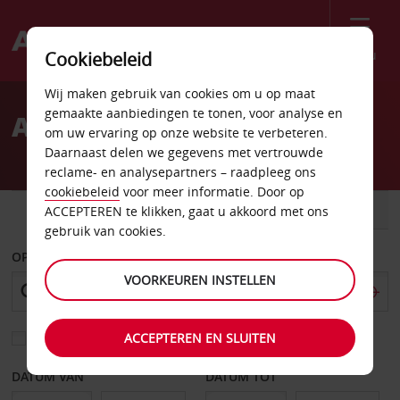
Menu
Cookiebeleid
Welcome
Wij maken gebruik van cookies om u op maat
to
gemaakte aanbiedingen te tonen, voor analyse en
Autoverhuur Philadelphia
Avis
om uw ervaring op onze website te verbeteren.
Daarnaast delen we gegevens met vertrouwde
reclame- en analysepartners – raadpleeg ons
cookiebeleid
voor meer informatie. Door op
AUTO
BESTELWAGEN
ACCEPTEREN te klikken, gaat u akkoord met ons
gebruik van cookies.
OPHALEN OP
VOORKEUREN INSTELLEN
ACCEPTEREN EN SLUITEN
Kies een ander afleverpunt
DATUM VAN
DATUM TOT