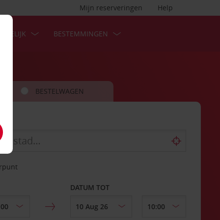
Mijn reserveringen
Help
ZAKELIJK
BESTEMMINGEN
BESTELWAGEN
erpunt
DATUM TOT