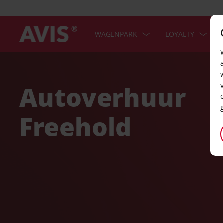
WAGENPARK
LOYALTY
Welcome
to
Avis
Autoverhuur
Freehold