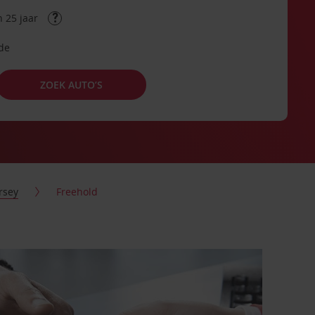
 25 jaar
ode
ZOEK AUTO’S
rsey
Freehold