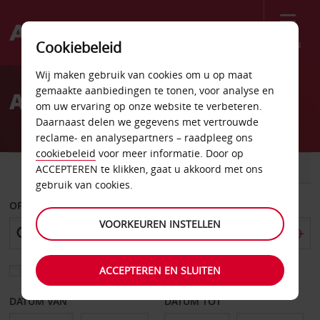
Menu
Cookiebeleid
Welcome
Wij maken gebruik van cookies om u op maat
to
gemaakte aanbiedingen te tonen, voor analyse en
Autoverhuur Slidell
Avis
om uw ervaring op onze website te verbeteren.
Daarnaast delen we gegevens met vertrouwde
reclame- en analysepartners – raadpleeg ons
cookiebeleid
voor meer informatie. Door op
AUTO
BESTELWAGEN
ACCEPTEREN te klikken, gaat u akkoord met ons
gebruik van cookies.
OPHALEN OP
VOORKEUREN INSTELLEN
ACCEPTEREN EN SLUITEN
Kies een ander afleverpunt
DATUM VAN
DATUM TOT