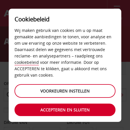
Menu
Cookiebeleid
Welcome
Wij maken gebruik van cookies om u op maat
to
gemaakte aanbiedingen te tonen, voor analyse en
Autoverhuur Merriam
Avis
om uw ervaring op onze website te verbeteren.
Daarnaast delen we gegevens met vertrouwde
reclame- en analysepartners – raadpleeg ons
cookiebeleid
voor meer informatie. Door op
AUTO
BESTELWAGEN
ACCEPTEREN te klikken, gaat u akkoord met ons
gebruik van cookies.
OPHALEN OP
VOORKEUREN INSTELLEN
ACCEPTEREN EN SLUITEN
Kies een ander afleverpunt
DATUM VAN
DATUM TOT