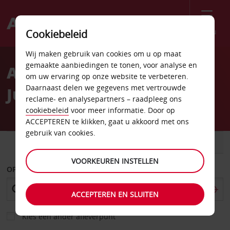
Menu
Cookiebeleid
Welcome
Wij maken gebruik van cookies om u op maat
to
gemaakte aanbiedingen te tonen, voor analyse en
Autoverhuur Grand
Avis
om uw ervaring op onze website te verbeteren.
Daarnaast delen we gegevens met vertrouwde
Junction
reclame- en analysepartners – raadpleeg ons
cookiebeleid
voor meer informatie. Door op
ACCEPTEREN te klikken, gaat u akkoord met ons
gebruik van cookies.
AUTO
BESTELWAGEN
VOORKEUREN INSTELLEN
OPHALEN OP
ACCEPTEREN EN SLUITEN
Kies een ander afleverpunt