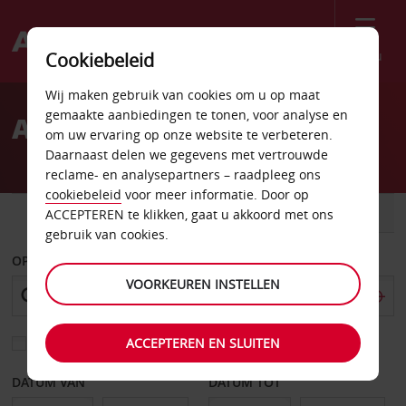
Menu
Cookiebeleid
Welcome
Wij maken gebruik van cookies om u op maat
to
gemaakte aanbiedingen te tonen, voor analyse en
Autoverhuur Calama
Avis
om uw ervaring op onze website te verbeteren.
Daarnaast delen we gegevens met vertrouwde
reclame- en analysepartners – raadpleeg ons
cookiebeleid
voor meer informatie. Door op
AUTO
BESTELWAGEN
ACCEPTEREN te klikken, gaat u akkoord met ons
gebruik van cookies.
OPHALEN OP
VOORKEUREN INSTELLEN
ACCEPTEREN EN SLUITEN
Kies een ander afleverpunt
DATUM VAN
DATUM TOT