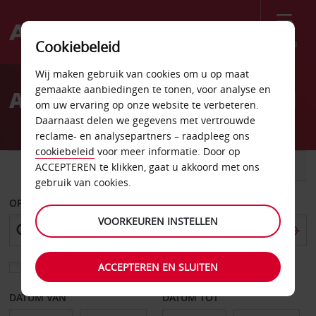
Menu
Cookiebeleid
Welcome
Wij maken gebruik van cookies om u op maat
to
gemaakte aanbiedingen te tonen, voor analyse en
Autoverhuur Kastrup Stad
Avis
om uw ervaring op onze website te verbeteren.
Daarnaast delen we gegevens met vertrouwde
reclame- en analysepartners – raadpleeg ons
cookiebeleid
voor meer informatie. Door op
AUTO
BESTELWAGEN
ACCEPTEREN te klikken, gaat u akkoord met ons
gebruik van cookies.
OPHALEN OP
VOORKEUREN INSTELLEN
ACCEPTEREN EN SLUITEN
Kies een ander afleverpunt
DATUM VAN
DATUM TOT