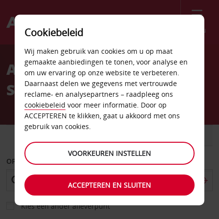
Menu
Cookiebeleid
Welcome
Wij maken gebruik van cookies om u op maat
to
gemaakte aanbiedingen te tonen, voor analyse en
Autoverhuur Tirana
Avis
om uw ervaring op onze website te verbeteren.
Daarnaast delen we gegevens met vertrouwde
Sheraton Hotel
reclame- en analysepartners – raadpleeg ons
cookiebeleid
voor meer informatie. Door op
ACCEPTEREN te klikken, gaat u akkoord met ons
gebruik van cookies.
AUTO
BESTELWAGEN
VOORKEUREN INSTELLEN
OPHALEN OP
ACCEPTEREN EN SLUITEN
Kies een ander afleverpunt