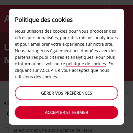
Politique des cookies
Menu
Nous utilisons des cookies pour vous proposer des
Welcome
offres personnalisées, pour des raisons analytiques
to
Location de voiture
et pour améliorer votre expérience sur notre site.
Avis
Nous partageons également nos données avec des
Maribor - Ville
partenaires publicitaires et analytiques. Pour plus
d’informations, voir notre
politique de cookies
. En
cliquant sur ACCEPTER vous acceptez que nous
utilisions des cookies.
VOITURE
UTILITAIRE
GÉRER VOS PRÉFÉRENCES
AGENCE DE DÉPART
ACCEPTER ET FERMER
Sélectionnez une autre agence de retour