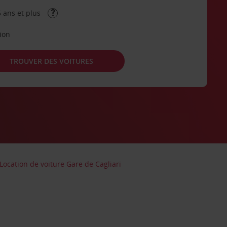
 ans et plus
tion
TROUVER DES VOITURES
Location de voiture Gare de Cagliari