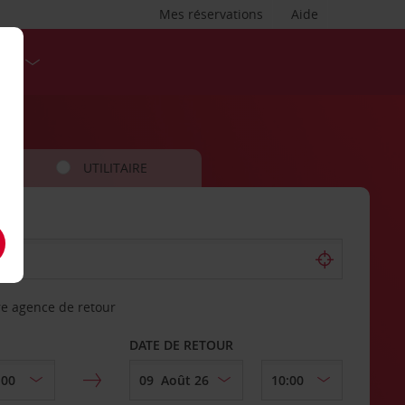
Mes réservations
Aide
SES
UTILITAIRE
re agence de retour
DATE DE RETOUR