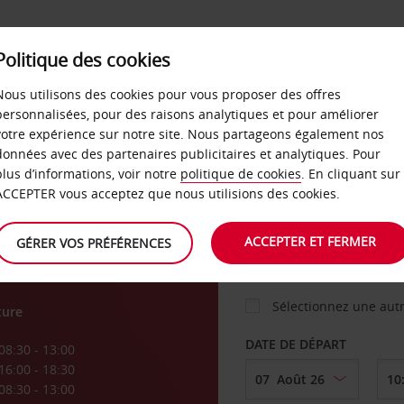
Politique des cookies
 PLANS
LIBRE-SERVICE
PRODUITS
ENTREPRI
Nous utilisons des cookies pour vous proposer des offres
personnalisées, pour des raisons analytiques et pour améliorer
votre expérience sur notre site. Nous partageons également nos
ture
données avec des partenaires publicitaires et analytiques. Pour
VOITURE
plus d’informations, voir notre
politique de cookies
. En cliquant sur
ACCEPTER vous acceptez que nous utilisions des cookies.
AGENCE DE DÉPART
ACCEPTER ET FERMER
GÉRER VOS PRÉFÉRENCES
Sélectionnez une aut
ture
DATE DE DÉPART
08:30 - 13:00
16:00 - 18:30
08:30 - 13:00