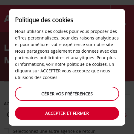
Politique des cookies
Menu
Nous utilisons des cookies pour vous proposer des
Welcome
offres personnalisées, pour des raisons analytiques
to
Location de voiture
et pour améliorer votre expérience sur notre site.
Avis
Nous partageons également nos données avec des
Magdebourg Centre
partenaires publicitaires et analytiques. Pour plus
d’informations, voir notre
politique de cookies
. En
cliquant sur ACCEPTER vous acceptez que nous
utilisions des cookies.
VOITURE
UTILITAIRE
GÉRER VOS PRÉFÉRENCES
AGENCE DE DÉPART
ACCEPTER ET FERMER
Sélectionnez une autre agence de retour